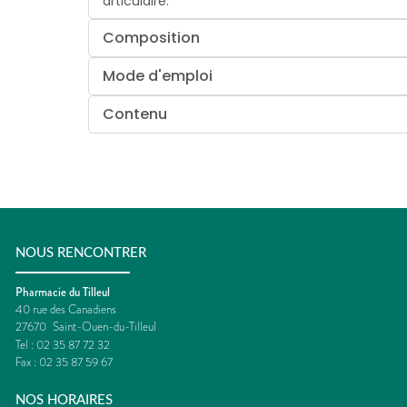
articulaire.
Composition
Mode d'emploi
Contenu
NOUS RENCONTRER
Pharmacie du Tilleul
40 rue des Canadiens
27670
Saint-Ouen-du-Tilleul
Tel :
02 35 87 72 32
Fax :
02 35 87 59 67
NOS HORAIRES