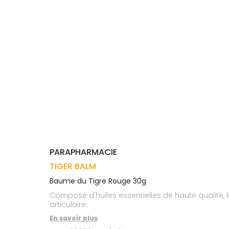
Trousse à
alimentaires
CHEVEUX
VOTRE
pharmacie
APPLICATION
Dispositifs
Cheveux
DE SANTÉ
médicaux
Corps
Homme
Solaire
Visage
PARAPHARMACIE
TIGER BALM
Baume du Tigre Rouge 30g
Composé d'huiles essentielles de haute qualité, 
articulaire.
En savoir plus