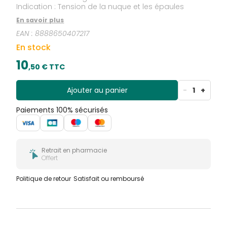
Indication : Tension de la nuque et les épaules
En savoir plus
EAN :
8888650407217
En stock
10
,
50
€ TTC
Ajouter au panier
-
1
+
Paiements 100% sécurisés
Retrait en pharmacie
Offert
Politique de retour
Satisfait ou remboursé