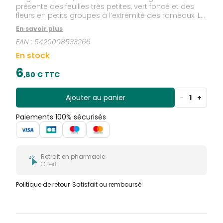
présente des feuilles très petites, vert foncé et des
fleurs en petits groupes à l’extrémité des rameaux. Le
fruit est un cône ovoïde (4 cm) vert puis brun à
En savoir plus
maturité avec des écailles embrassantes. Ces
EAN :
5420008533266
grands arbres pyramidaux et toujours verts étaient
dédiés à Pluton, Dieu de l’empire des morts; ce qui
En stock
explique sa présence fréquente dans les cimetières.
6
,
80
€ TTC
Ajouter au panier
-
1
+
Paiements 100% sécurisés
Retrait en pharmacie
Offert
Politique de retour
Satisfait ou remboursé