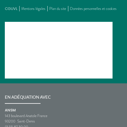
CGUVL
Mentions légales
Plan du site
Données personnelles et cookies
EN ADÉQUATION AVEC
ANSM
143 boulevard Anatole France
93200
Saint-Denis
01 55 87 30 00