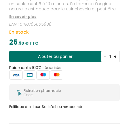
en seulement 5 à 10 minutes. Sa formule d’origine
naturelle est douce pour le cuir chevelu et peut être
utilisée dès 6 mois. Efficace, pratique et adaptée à
En savoir plus
toute la famille !
EAN :
5410765005908
En stock
25
,
90
€ TTC
Ajouter au panier
-
1
+
Paiements 100% sécurisés
Retrait en pharmacie
Offert
Politique de retour
Satisfait ou remboursé