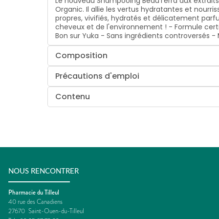
Le nouveau Shampooing BeauTerra aux extraits d
Organic. Il allie les vertus hydratantes et nour
propres, vivifiés, hydratés et délicatement parf
cheveux et de l'environnement ! - Formule certi
Bon sur Yuka - Sans ingrédients controversés -
Composition
Précautions d'emploi
Contenu
NOUS RENCONTRER
Pharmacie du Tilleul
40 rue des Canadiens
27670
Saint-Ouen-du-Tilleul