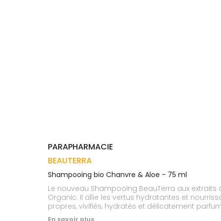
Trousse à
alimentaires
CHEVEUX
VOTRE
pharmacie
APPLICATION
Dispositifs
Cheveux
DE SANTÉ
médicaux
Corps
Homme
Solaire
Visage
PARAPHARMACIE
BEAUTERRA
Shampooing bio Chanvre & Aloe - 75 ml
Le nouveau Shampooing BeauTerra aux extraits de
Organic. Il allie les vertus hydratantes et nourr
propres, vivifiés, hydratés et délicatement parfu
cheveux et de l'environnement ! - Formule certifiée BIO - 98% d'ingrédients d'origine naturelle - Vegan & cruelty-free - Packaging 100% recyclé et
En savoir plus