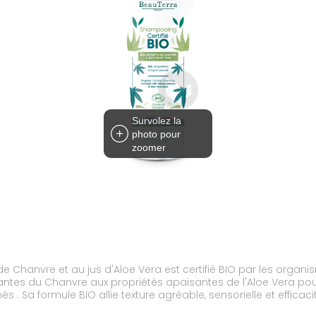
Survolez la
photo pour
zoomer
 Chanvre et au jus d'Aloe Vera est certifié BIO par les orga
issantes du Chanvre aux propriétés apaisantes de l'Aloe Vera pou
més . Sa formule BIO allie texture agréable, sensorielle et effi
 recyclable - Bon