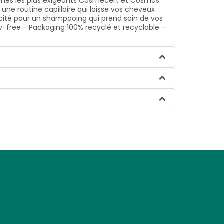
nismes les plus exigeants Cosmecert et Cosmos
 une routine capillaire qui laisse vos cheveux
icacité pour un shampooing qui prend soin de vos
ty-free - Packaging 100% recyclé et recyclable -