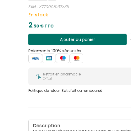
sur Yuka - Sans ingrédients controversés - Mad
EAN :
3770008167339
En stock
2
,
50
€ TTC
Ajouter au panier
Paiements 100% sécurisés
Retrait en pharmacie
Offert
Politique de retour
Satisfait ou remboursé
Description