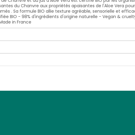
e Chanvre et au jus d'Aloe Vera est certifié BIO par les orga
rissantes du Chanvre aux propriétés apaisantes de l'Aloe Vera pour
umés . Sa formule BIO allie texture agréable, sensorielle et eff
fiée BIO - 98% d'ingrédients d'origine naturelle - Vegan & cruel
 Made in France