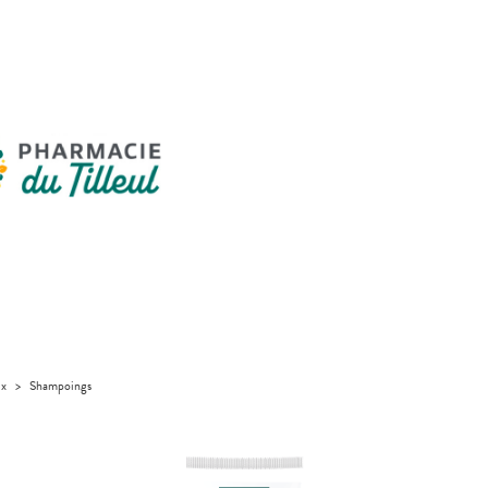
ux
>
Shampoings