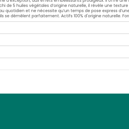
’exception, aux effets embellissants prodigieux. Il offre une b
hi de 5 huiles végétales d’origine naturelle, il révèle une text
ser au quotidien et ne nécessite qu’un temps de pose express d’un
ls se démêlent parfaitement. Actifs 100% d'origine naturelle. Fo