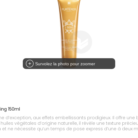
Survolez la photo pour zoomer
ing 150ml
exception, aux effets embellissants prodigieux. Il offre une br
uiles végétales d’origine naturelle, il révèle une texture préc
dien et ne nécessite qu’un temps de pose express d’une à deux m
 parfaitement. Actifs 100% d'origine naturelle. Formule biodégra