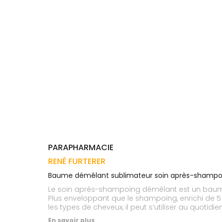
Trousse à
alimentaires
CHEVEUX
VOTRE
pharmacie
APPLICATION
Dispositifs
Cheveux
DE SANTÉ
médicaux
Corps
Homme
Solaire
Visage
PARAPHARMACIE
RENÉ FURTERER
Baume démêlant sublimateur soin après-shampo
Le soin après-shampoing démêlant est un baume d’
Plus enveloppant que le shampoing, enrichi de 5 h
les types de cheveux, il peut s’utiliser au quoti
incroyablement doux et légers, et ils se démêlent
En savoir plus