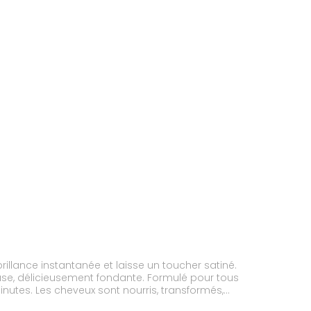
illance instantanée et laisse un toucher satiné.
ieuse, délicieusement fondante. Formulé pour tous
inutes. Les cheveux sont nourris, transformés,
dable. Sans silicone.