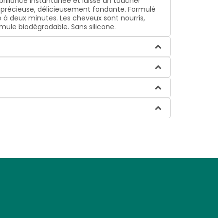
rillance instantanée et laisse un toucher
ure précieuse, délicieusement fondante. Formulé
e à deux minutes. Les cheveux sont nourris,
rmule biodégradable. Sans silicone.