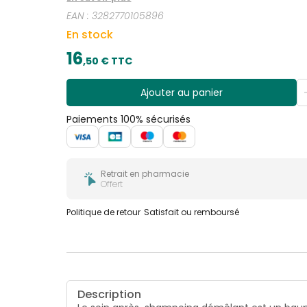
EAN :
3282770105896
En stock
16
,
50
€ TTC
Ajouter au panier
Paiements 100% sécurisés
Retrait en pharmacie
Offert
Politique de retour
Satisfait ou remboursé
Description