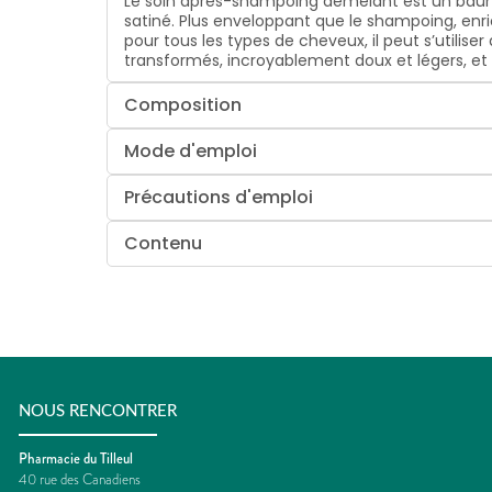
Le soin après-shampoing démêlant est un baume d
satiné. Plus enveloppant que le shampoing, enric
pour tous les types de cheveux, il peut s’utili
transformés, incroyablement doux et légers, et i
Composition
Mode d'emploi
Précautions d'emploi
Contenu
NOUS RENCONTRER
Pharmacie du Tilleul
40 rue des Canadiens