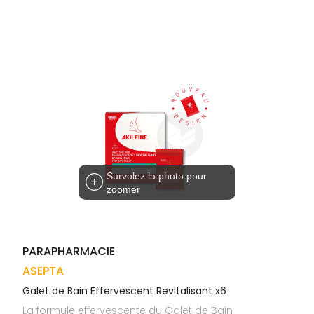
Trousse à
alimentaires
CHEVEUX
VOTRE
pharmacie
APPLICATION
Dispositifs
Cheveux
DE SANTÉ
médicaux
Corps
Homme
Solaire
Visage
Survolez la photo pour
zoomer
PARAPHARMACIE
ASEPTA
Galet de Bain Effervescent Revitalisant x6
La formule effervescente du Galet de Bain