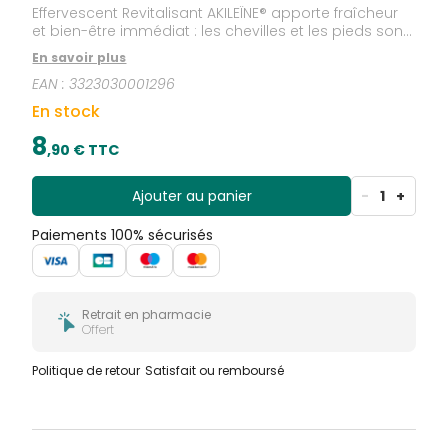
Effervescent Revitalisant AKILEÏNE® apporte fraîcheur
et bien-être immédiat : les chevilles et les pieds sont
tonifiés, apaisés.
En savoir plus
EAN :
3323030001296
En stock
8
,
90
€ TTC
Ajouter au panier
-
1
+
Paiements 100% sécurisés
Retrait en pharmacie
Offert
Politique de retour
Satisfait ou remboursé