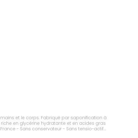
qué par saponification à
t riche en glycérine hydratante et en acides gras
s Testé sous contrôle dermatologique - Non testé sur les animaux