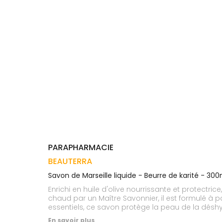
Trousse à
alimentaires
CHEVEUX
VOTRE
pharmacie
APPLICATION
Dispositifs
Cheveux
DE SANTÉ
médicaux
Corps
Homme
Solaire
Visage
PARAPHARMACIE
BEAUTERRA
Savon de Marseille liquide - Beurre de karité - 300
Enrichi en huile d'olive nourrissante et protectrice, le savon
chaud par un Maître Savonnier, il est formulé à p
essentiels, ce savon protège la peau de la déshydratation. - 98% d'ingrédients d'origine naturelle - Fabriqué en France - Sans cons
En savoir plus