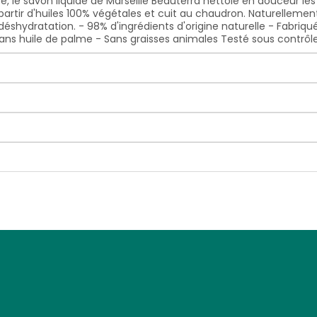
ice, le savon liquide de Marseille Beauterra nettoie en douceur le
 partir d'huiles 100% végétales et cuit au chaudron. Naturelleme
 déshydratation. - 98% d'ingrédients d'origine naturelle - Fabri
Sans huile de palme - Sans graisses animales Testé sous contrô