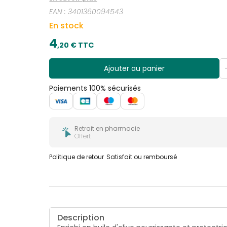
EAN :
3401360094543
En stock
4
,
20
€ TTC
Ajouter au panier
Paiements 100% sécurisés
Retrait en pharmacie
Offert
Politique de retour
Satisfait ou remboursé
Description