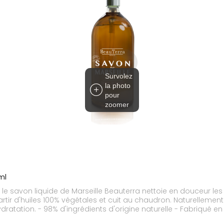
Survolez
la photo
pour
zoomer
ml
 liquide de Marseille Beauterra nettoie en douceur les mains et le corps. Fabri
artir d'huiles 100% végétales et cuit au chaudron. Naturellemen
ervateur - Sans tensio-actifs
de synthèse (sulfate) - Sans paraben - Sans huile de palme - Sans graisses animale