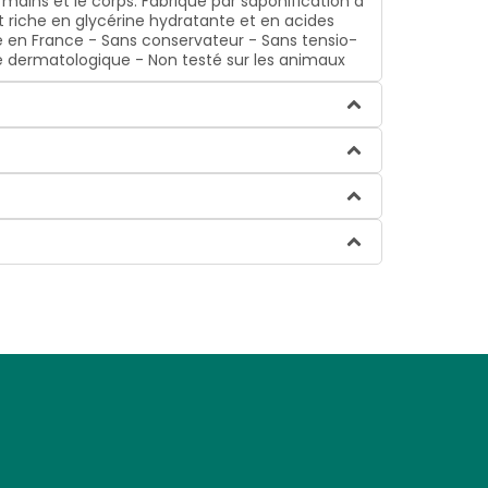
s mains et le corps. Fabriqué par saponification à
nt riche en glycérine hydratante et en acides
qué en France - Sans conservateur - Sans tensio-
le dermatologique - Non testé sur les animaux