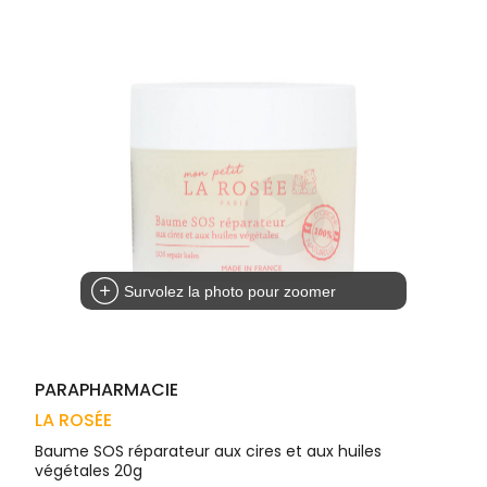
Trousse à
alimentaires
CHEVEUX
VOTRE
pharmacie
APPLICATION
Dispositifs
Cheveux
DE SANTÉ
médicaux
Corps
Homme
Solaire
Visage
Survolez la photo pour zoomer
PARAPHARMACIE
LA ROSÉE
Baume SOS réparateur aux cires et aux huiles
végétales 20g