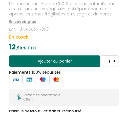
Un baume multi-usage 100 % d'origine naturelle aux
cires et aux huiles végétales qui répare, nourrit et
apaise les zones fragilisées du visage et du corps.
Texture solide qui fond à l’application. Sans parfum,
En savoir plus
odeur naturelle de coco. Pour toute la famille, dès la
EAN :
3770000717303
naissance. La formule convient aussi aux futures
mamans. Format nomade ultra-pratique ! 100 %
En stock
d'origine naturelle. 93 % de biodégradabilité.
12
,
90
€ TTC
Ajouter au panier
-
1
+
Paiements 100% sécurisés
Retrait en pharmacie
Offert
Politique de retour
Satisfait ou remboursé