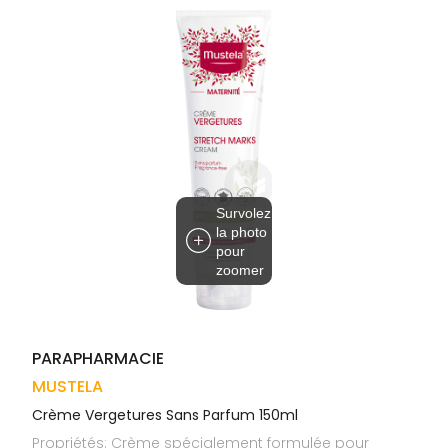
Trousse à
alimentaires
CHEVEUX
VOTRE
pharmacie
APPLICATION
Dispositifs
Cheveux
DE SANTÉ
médicaux
Corps
Homme
Solaire
Visage
Survolez
la photo
pour
zoomer
PARAPHARMACIE
MUSTELA
Crème Vergetures Sans Parfum 150ml
Propriétés: Crème spécialement formulée pour