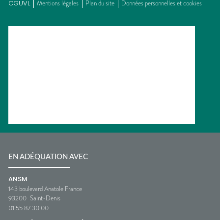
CGUVL
Mentions légales
Plan du site
Données personnelles et cookies
EN ADÉQUATION AVEC
ANSM
143 boulevard Anatole France
93200
Saint-Denis
01 55 87 30 00