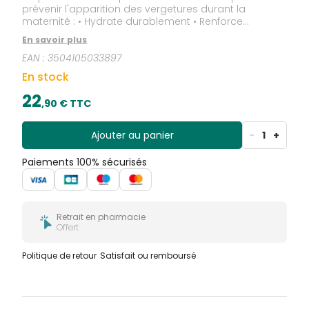
prévenir l'apparition des vergetures durant la
maternité : • Hydrate durablement • Renforce
l'élasticité de la peau • Apaise les sensations de
En savoir plus
tiraillements Sécurité Maman - Bébé : • Compatible
EAN :
3504105033897
allaitement**. • Testé dermatologiquement. •
Sélection stricte de chaque nouvel ingrédient bébé &
En stock
femme enceinte. **En respect des règles d'hygiène
de la tétée.
22
,
90
€ TTC
Ajouter au panier
-
1
+
Paiements 100% sécurisés
Retrait en pharmacie
Offert
Politique de retour
Satisfait ou remboursé