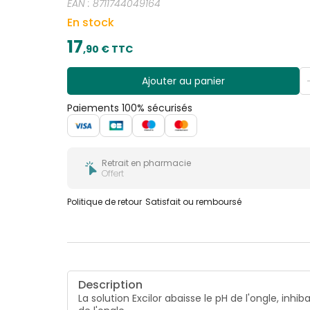
EAN :
8711744049164
En stock
17
,
90
€ TTC
Ajouter au panier
Paiements 100% sécurisés
Retrait en pharmacie
Offert
Politique de retour
Satisfait ou remboursé
Description
La solution Excilor abaisse le pH de l'ongle, inh