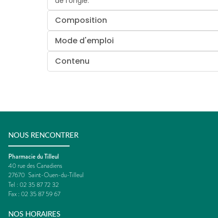
de l'ongle.
Composition
Mode d'emploi
Contenu
NOUS RENCONTRER
Pharmacie du Tilleul
40 rue des Canadiens
27670
Saint-Ouen-du-Tilleul
Tel :
02 35 87 72 32
Fax :
02 35 87 59 67
NOS HORAIRES