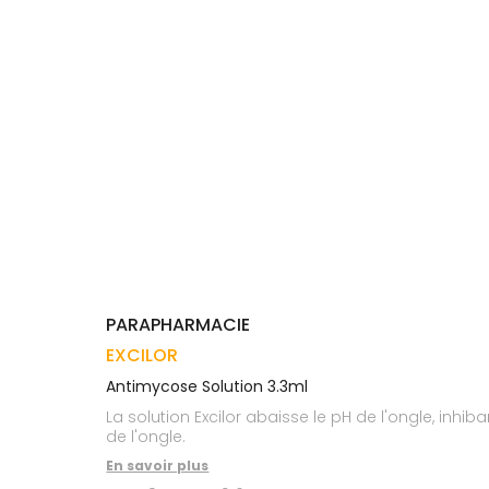
Trousse à
alimentaires
CHEVEUX
VOTRE
pharmacie
APPLICATION
Dispositifs
Cheveux
DE SANTÉ
médicaux
Corps
Homme
Solaire
Visage
PARAPHARMACIE
EXCILOR
Antimycose Solution 3.3ml
La solution Excilor abaisse le pH de l'ongle, inhi
de l'ongle.
En savoir plus