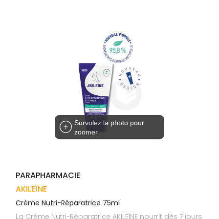
Trousse à
alimentaires
CHEVEUX
VOTRE
pharmacie
APPLICATION
Dispositifs
Cheveux
DE SANTÉ
médicaux
Corps
Homme
Solaire
Visage
Survolez la photo pour
zoomer
PARAPHARMACIE
AKILEÏNE
Crème Nutri-Réparatrice 75ml
La Crème Nutri-Réparatrice AKILEÏNE nourrit dès 7 jours