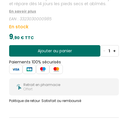
et répare dès 14 jours les pieds secs et abîmés.
En savoir plus
EAN :
3323030000985
En stock
9
,
90
€ TTC
Ajouter au panier
-
1
+
Paiements 100% sécurisés
Retrait en pharmacie
Offert
Politique de retour
Satisfait ou remboursé