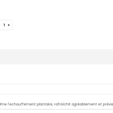
-
1
+
calme l'echauffement plantaire, rafraîchit agréablement et prév