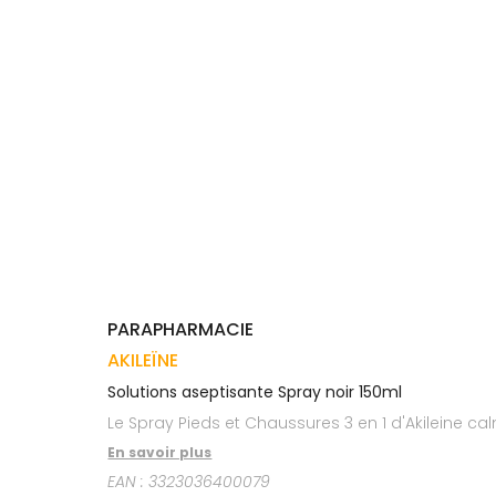
Trousse à
alimentaires
CHEVEUX
VOTRE
pharmacie
APPLICATION
Dispositifs
Cheveux
DE SANTÉ
médicaux
Corps
Homme
Solaire
Visage
PARAPHARMACIE
AKILEÏNE
Solutions aseptisante Spray noir 150ml
Le Spray Pieds et Chaussures 3 en 1 d'Akileine ca
En savoir plus
EAN :
3323036400079