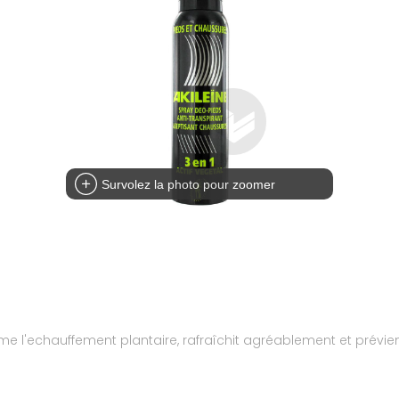
Survolez la photo pour zoomer
lme l'echauffement plantaire, rafraîchit agréablement et prévie