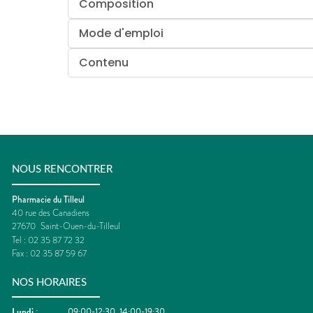
Composition
Mode d'emploi
Contenu
NOUS RENCONTRER
Pharmacie du Tilleul
40 rue des Canadiens
27670
Saint-Ouen-du-Tilleul
Tel :
02 35 87 72 32
Fax :
02 35 87 59 67
NOS HORAIRES
Lundi
:
09:00-12:30, 14:00-19:30