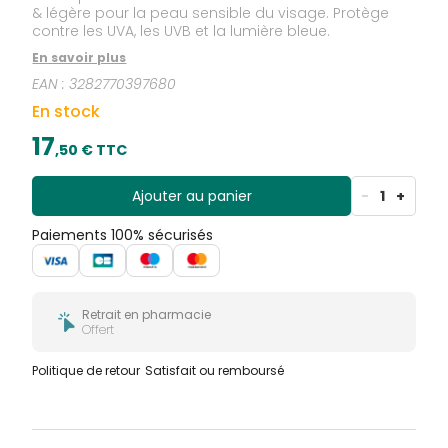
& légère pour la peau sensible du visage. Protège
contre les UVA, les UVB et la lumière bleue.
En savoir plus
EAN :
3282770397680
En stock
17
,
50
€ TTC
Ajouter au panier
-
1
+
Paiements 100% sécurisés
Retrait en pharmacie
Offert
Politique de retour
Satisfait ou remboursé