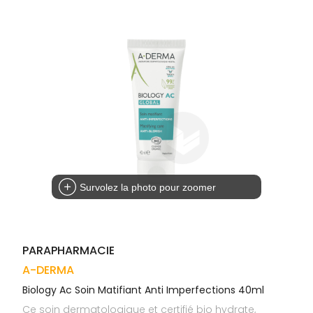
Trousse à
alimentaires
CHEVEUX
VOTRE
pharmacie
APPLICATION
Dispositifs
Cheveux
DE SANTÉ
médicaux
Corps
Homme
Solaire
Visage
Survolez la photo pour zoomer
PARAPHARMACIE
A-DERMA
Biology Ac Soin Matifiant Anti Imperfections 40ml
Ce soin dermatologique et certifié bio hydrate,