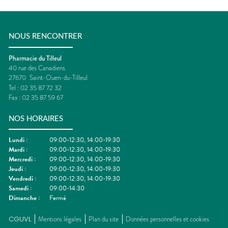
NOUS RENCONTRER
Pharmacie du Tilleul
40 rue des Canadiens
27670
Saint-Ouen-du-Tilleul
Tel :
02 35 87 72 32
Fax :
02 35 87 59 67
NOS HORAIRES
Lundi
:
09:00-12:30, 14:00-19:30
Mardi
:
09:00-12:30, 14:00-19:30
Mercredi
:
09:00-12:30, 14:00-19:30
Jeudi
:
09:00-12:30, 14:00-19:30
Vendredi
:
09:00-12:30, 14:00-19:30
Samedi
:
09:00-14:30
Dimanche
:
Fermé
CGUVL
Mentions légales
Plan du site
Données personnelles et cookies