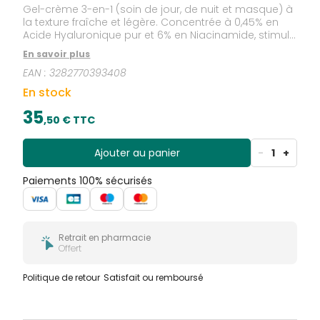
Gel-crème 3-en-1 (soin de jour, de nuit et masque) à
la texture fraîche et légère. Concentrée à 0,45% en
Acide Hyaluronique pur et 6% en Niacinamide, stimule
durablement le renouvellement cellulaire pour une
En savoir plus
peau naturellement régénérée, lissée et repulpée.
EAN :
3282770393408
Positionnement 2 en 1 : crème et masque.Lisse
Raffermit Régénère 91% d’ingrédients d’origine
En stock
naturelle
35
,
50
€ TTC
Ajouter au panier
-
1
+
Paiements 100% sécurisés
Retrait en pharmacie
Offert
Politique de retour
Satisfait ou remboursé