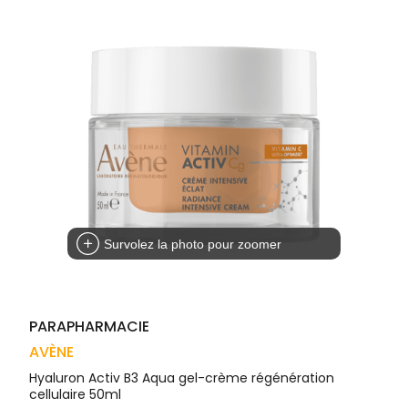
Trousse à
alimentaires
CHEVEUX
VOTRE
pharmacie
APPLICATION
Dispositifs
Cheveux
DE SANTÉ
médicaux
Corps
Homme
Solaire
Visage
Survolez la photo pour zoomer
PARAPHARMACIE
AVÈNE
Hyaluron Activ B3 Aqua gel-crème régénération
cellulaire 50ml