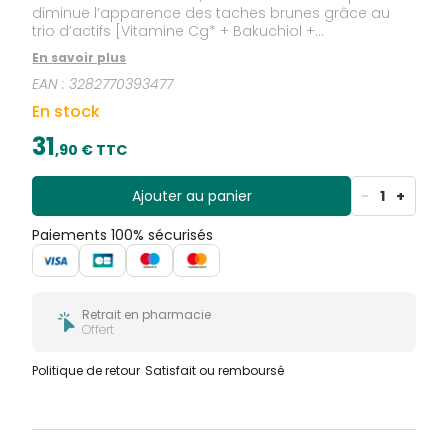
diminue l’apparence des taches brunes grâce au
trio d’actifs [Vitamine Cg* + Bakuchiol +
Niacinamide].
En savoir plus
EAN :
3282770393477
En stock
31
,
90
€ TTC
Ajouter au panier
-
1
+
Paiements 100% sécurisés
Retrait en pharmacie
Offert
Politique de retour
Satisfait ou remboursé