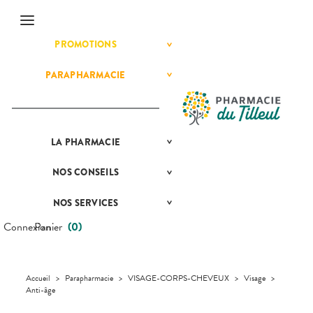
Menu
PROMOTIONS
MATÉRIEL ET
Etendre
ACCESSOIRES
PARAPHARMACIE
BÉBÉ-
Etendre
Etendre
MAMAN
HOMÉOPATHIE
Bébé-
Maman
HYGIÈNE-
Etendre
INTIMITÉ
LA
PRÉSENTATION
PHARMACIE
Etendre
MATÉRIEL ET
Hygiène
DE LA
Etendre
ACCESSOIRES
- Bien-
PHARMACIE
être
NOS
CONSEILS
NOS
Etendre
Auto-tests
MINCEUR-
NOS
CONSEILS
Etendre
Intimité
SPORT
SERVICES
SANTÉ
Contention et
-
NOS SERVICES
MESSAGERIE
Etendre
Immobilisation
Minceur
PHYTO-
NOS
Sexualité
COMPRENEZ
Etendre
SÉCURISÉE
AROMA-
SPÉCIALITÉS
VOS
Connexion
Panier
(
0
)
Instruments
Sport
Soins
BIO
SCAN
MALADIES
et
NOTRE
dentaires
D’ORDONNANCE
Equipements
SANTÉ-
Bio
ÉQUIPE
L'ACTUALITÉ
Etendre
NUTRITION
SANTÉ
Maintien à
Phyto-
INFORMATIONS
VÉTÉRINAIRE
Boissons et
domicile
Aroma
Accueil
>
Parapharmacie
>
VISAGE-CORPS-CHEVEUX
>
Visage
>
UTILES
VIDÉOS DE
Etendre
Aliments
Anti-âge
DISPOSITIFS
Orthopédie
Vétérinaire
VISAGE-
PHARMACIES
Etendre
MÉDICAUX
Compléments
CORPS-
DE GARDE