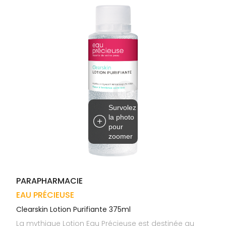
Trousse à
alimentaires
CHEVEUX
VOTRE
pharmacie
APPLICATION
Dispositifs
Cheveux
DE SANTÉ
médicaux
Corps
Homme
Solaire
Visage
Survolez
la photo
pour
zoomer
PARAPHARMACIE
EAU PRÉCIEUSE
Clearskin Lotion Purifiante 375ml
La mythique Lotion Eau Précieuse est destinée au