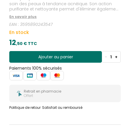
soin des peaux à tendance acnéique. Son action
purifiante et nettoyante permet d'éliminer également
en douceur les impuretés, ainsi que d'éliminer l'excès
En savoir plus
de sébum pour une sensation de peau moins
EAN :
3595890243547
grasse, grâce à sa formule à base d'acide
salicylique et de glycérine. La lotion Clearskin resserre
En stock
les pores de la peau. Elle complète votre routine de
soins du visage et laisse votre peau propre.
12
,
50
€ TTC
Ajouter au panier
-
1
+
Paiements 100% sécurisés
Retrait en pharmacie
Offert
Politique de retour
Satisfait ou remboursé