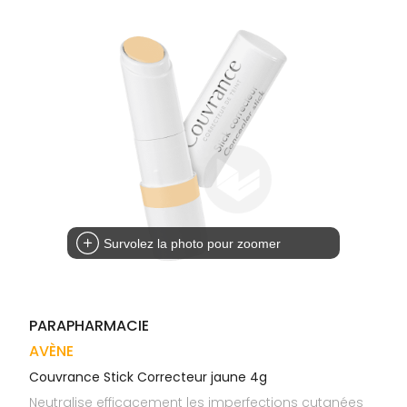
Trousse à
alimentaires
CHEVEUX
VOTRE
pharmacie
APPLICATION
Dispositifs
Cheveux
DE SANTÉ
médicaux
Corps
Homme
Solaire
Visage
Survolez la photo pour zoomer
PARAPHARMACIE
AVÈNE
Couvrance Stick Correcteur jaune 4g
Neutralise efficacement les imperfections cutanées