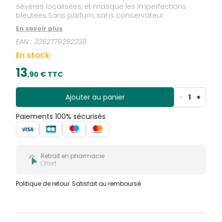
sévères localisées, et masque les imperfections
bleutées.Sans parfum, sans conservateur.
En savoir plus
EAN :
3282779292238
En stock
13
,
90
€ TTC
Ajouter au panier
-
1
+
Paiements 100% sécurisés
Retrait en pharmacie
Offert
Politique de retour
Satisfait ou remboursé