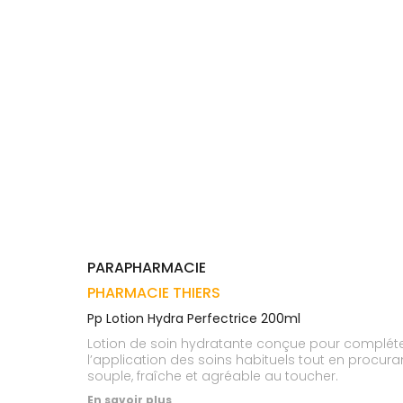
Trousse à
alimentaires
CHEVEUX
VOTRE
pharmacie
APPLICATION
Dispositifs
Cheveux
DE SANTÉ
médicaux
Corps
Homme
Solaire
Visage
PARAPHARMACIE
PHARMACIE THIERS
Pp Lotion Hydra Perfectrice 200ml
Lotion de soin hydratante conçue pour compléter 
l’application des soins habituels tout en procur
souple, fraîche et agréable au toucher.
En savoir plus