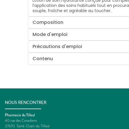
Lotion de soin hydratante conçue pour compléter
l’application des soins habituels tout en procu
souple, fraîche et agréable au toucher.
Composition
Mode d'emploi
Précautions d'emploi
Contenu
NOUS RENCONTRER
Pharmacie du Tilleul
40 rue des Canadiens
27670
Saint-Ouen-du-Tilleul