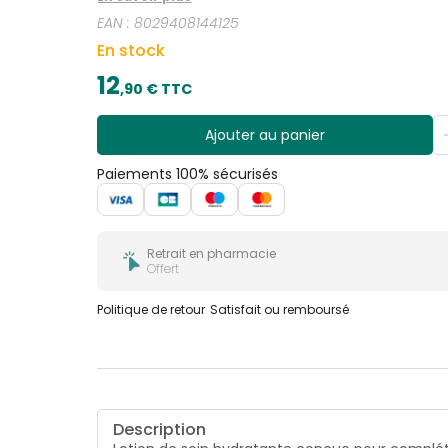
EAN :
8029408144125
En stock
12
,
90
€ TTC
Ajouter au panier
Paiements 100% sécurisés
Retrait en pharmacie
Offert
Politique de retour
Satisfait ou remboursé
Description