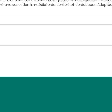
 la routine quotidienne du visage. Sa texture légère et rafraîc
rant une sensation immédiate de confort et de douceur. Adaptée à