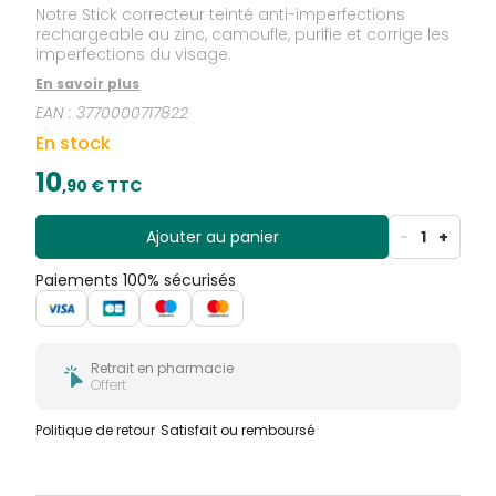
Notre Stick correcteur teinté anti-imperfections
rechargeable au zinc, camoufle, purifie et corrige les
imperfections du visage.
En savoir plus
EAN :
3770000717822
En stock
10
,
90
€ TTC
Ajouter au panier
-
1
+
Paiements 100% sécurisés
Retrait en pharmacie
Offert
Politique de retour
Satisfait ou remboursé