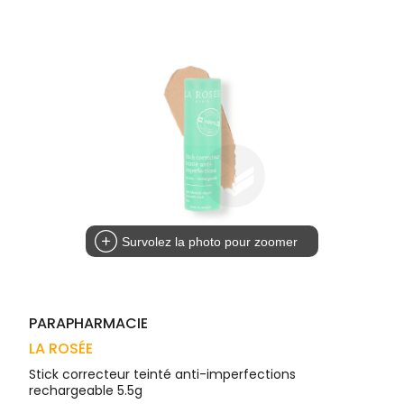
Trousse à
alimentaires
CHEVEUX
VOTRE
pharmacie
APPLICATION
Dispositifs
Cheveux
DE SANTÉ
médicaux
Corps
Homme
Solaire
Visage
Survolez la photo pour zoomer
PARAPHARMACIE
LA ROSÉE
Stick correcteur teinté anti-imperfections
rechargeable 5.5g