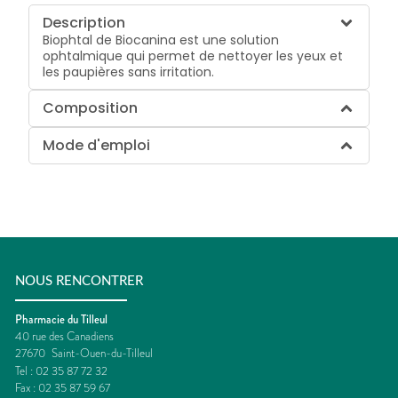
Description
Biophtal de Biocanina est une solution
ophtalmique qui permet de nettoyer les yeux et
les paupières sans irritation.
Composition
Mode d'emploi
NOUS RENCONTRER
Pharmacie du Tilleul
40 rue des Canadiens
27670
Saint-Ouen-du-Tilleul
Tel :
02 35 87 72 32
Fax :
02 35 87 59 67