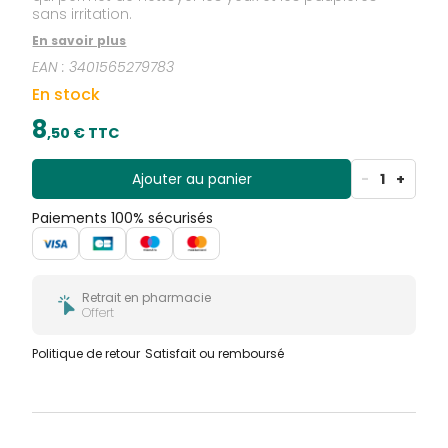
sans irritation.
En savoir plus
EAN :
3401565279783
En stock
8
,
50
€ TTC
Ajouter au panier
-
1
+
Paiements 100% sécurisés
Retrait en pharmacie
Offert
Politique de retour
Satisfait ou remboursé