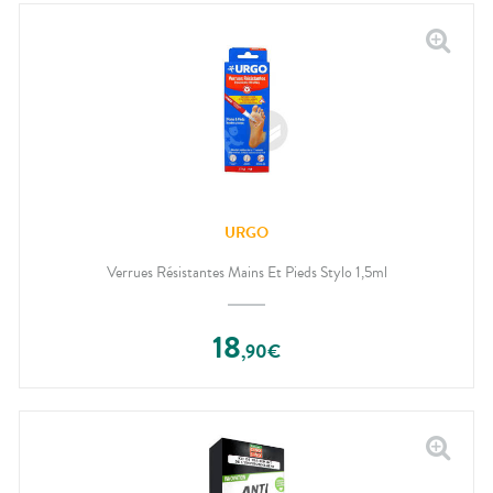
URGO
Verrues Résistantes Mains Et Pieds Stylo 1,5ml
18
,
90
€