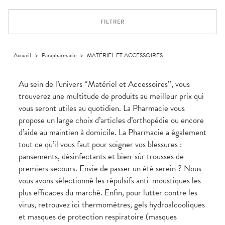
Trousse à
alimentaires
CHEVEUX
VOTRE
pharmacie
APPLICATION
Dispositifs
Cheveux
DE SANTÉ
FILTRER
médicaux
Corps
Homme
Solaire
Accueil
>
Parapharmacie
>
MATÉRIEL ET ACCESSOIRES
Visage
Au sein de l’univers “Matériel et Accessoires”, vous
trouverez une multitude de produits au meilleur prix qui
vous seront utiles au quotidien. La Pharmacie vous
propose un large choix d’articles d’orthopédie ou encore
d’aide au maintien à domicile. La Pharmacie a également
tout ce qu’il vous faut pour soigner vos blessures :
pansements, désinfectants et bien-sûr trousses de
premiers secours. Envie de passer un été serein ? Nous
vous avons sélectionné les répulsifs anti-moustiques les
plus efficaces du marché. Enfin, pour lutter contre les
virus, retrouvez ici thermomètres, gels hydroalcooliques
et masques de protection respiratoire (masques