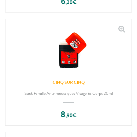
6
,
20
€
CINQ SUR CINQ
Stick Famille Anti-moustiques Visage Et Corps 20ml
8
,
90
€